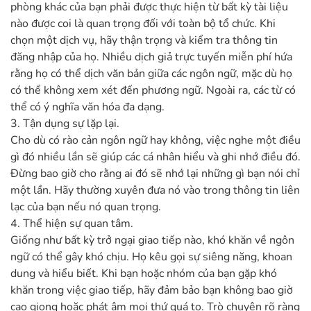
phòng khác của bạn phải được thực hiện từ bất kỳ tài liệu
nào được coi là quan trọng đối với toàn bộ tổ chức. Khi
chọn một dịch vụ, hãy thận trọng và kiểm tra thông tin
đăng nhập của họ. Nhiều dịch giả trực tuyến miễn phí hứa
rằng họ có thể dịch văn bản giữa các ngôn ngữ, mặc dù họ
có thể không xem xét đến phương ngữ. Ngoài ra, các từ có
thể có ý nghĩa văn hóa đa dạng.
3. Tận dụng sự lặp lại.
Cho dù có rào cản ngôn ngữ hay không, việc nghe một điều
gì đó nhiều lần sẽ giúp các cá nhân hiểu và ghi nhớ điều đó.
Đừng bao giờ cho rằng ai đó sẽ nhớ lại những gì bạn nói chỉ
một lần. Hãy thường xuyên đưa nó vào trong thông tin liên
lạc của bạn nếu nó quan trọng.
4. Thể hiện sự quan tâm.
Giống như bất kỳ trở ngại giao tiếp nào, khó khăn về ngôn
ngữ có thể gây khó chịu. Họ kêu gọi sự siêng năng, khoan
dung và hiểu biết. Khi bạn hoặc nhóm của bạn gặp khó
khăn trong việc giao tiếp, hãy đảm bảo bạn không bao giờ
cao giọng hoặc phát âm mọi thứ quá to. Trò chuyện rõ ràng