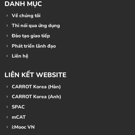
DANH MỤC
Về chúng tôi
Thi nói qua ứng dụng
Đào tạo giao tiếp
Phát triển lãnh đạo
Liên hệ
LIÊN KẾT WEBSITE
CARROT Korea (Hàn)
CARROT Korea (Anh)
SPAC
mCAT
i:Mooc VN