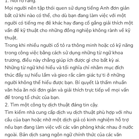
1. Nói rõ ràng.
Mọi người nên tập thói quen sử dụng tiếng Anh đơn giản
bất cứ khi nào có thể, cho dù bạn đang làm việc với một
người có tiếng mẹ đẻ khác hay đang cố gắng giải thích một
vấn đề kỹ thuật cho những đồng nghiệp không rành về kỹ
thuật.
Trong khi nhiều người cố tỏ ra thông minh hoặc có kỹ năng
trong công việc bằng cách sử dụng những từ ngữ khoa
trương, điều này chẳng giúp ích được gì cho bất kỳ ai.
Những từ ngữ khó hiểu và tối nghĩa chỉ nhằm mục đích
thúc đẩy sự hiểu lầm và gieo rắc cảm giác tự ti ở những
người không thể hiểu được bạn. Bí quyết là thấm nhuần
văn hóa ăn nói đơn giản và giải thích trực tiếp về mọi vấn
đề trong tổ chức của bạn.
2. Tìm một công ty dịch thuật đáng tin cậy.
Tìm kiếm nhà cung cấp dịch vụ dịch thuật phù hợp với nhu
cầu của bạn hoặc nhờ một dịch giả có kinh nghiệm hỗ trợ
nếu bạn đang làm việc với các văn phòng khác nhau ở nước
ngoài. Bản dịch sang ngôn ngữ chính thức của các văn