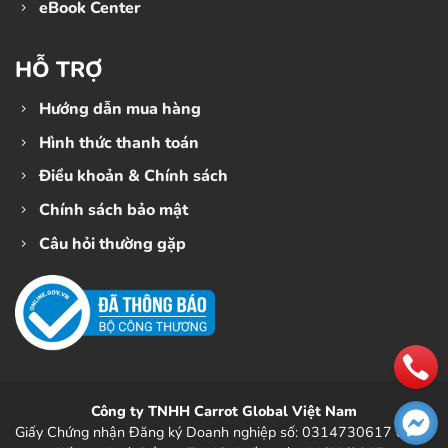
eBook Center
HỖ TRỢ
Hướng dẫn mua hàng
Hình thức thanh toán
Điều khoản & Chính sách
Chính sách bảo mật
Câu hỏi thường gặp
Công ty TNHH Carrot Global Việt Nam
Giấy Chứng nhận Đăng ký Doanh nghiệp số: 0314730617 do Sở