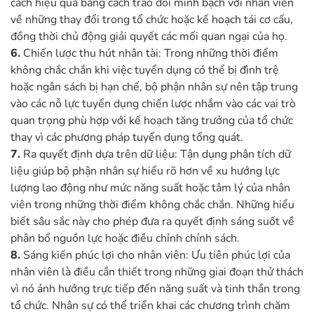
cách hiệu quả bằng cách trao đổi minh bạch với nhân viên
về những thay đổi trong tổ chức hoặc kế hoạch tái cơ cấu,
đồng thời chủ động giải quyết các mối quan ngại của họ.
6.
Chiến lược thu hút nhân tài: Trong những thời điểm
không chắc chắn khi việc tuyển dụng có thể bị đình trệ
hoặc ngân sách bị hạn chế, bộ phận nhân sự nên tập trung
vào các nỗ lực tuyển dụng chiến lược nhắm vào các vai trò
quan trọng phù hợp với kế hoạch tăng trưởng của tổ chức
thay vì các phương pháp tuyển dụng tổng quát.
7.
Ra quyết định dựa trên dữ liệu: Tận dụng phân tích dữ
liệu giúp bộ phận nhân sự hiểu rõ hơn về xu hướng lực
lượng lao động như mức năng suất hoặc tâm lý của nhân
viên trong những thời điểm không chắc chắn. Những hiểu
biết sâu sắc này cho phép đưa ra quyết định sáng suốt về
phân bổ nguồn lực hoặc điều chỉnh chính sách.
8.
Sáng kiến ​​phúc lợi cho nhân viên: Ưu tiên phúc lợi của
nhân viên là điều cần thiết trong những giai đoạn thử thách
vì nó ảnh hưởng trực tiếp đến năng suất và tinh thần trong
tổ chức. Nhân sự có thể triển khai các chương trình chăm