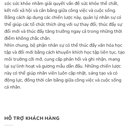
sóc sức khỏe nhằm giải quyết vấn đề sức khỏe thể chất,
kết nối xã hội và cân bằng giữa công việc và cuộc sống.
Bằng cách áp dụng các chiến lược này, quản lý nhân sự có
thể giúp các tổ chức thích ứng với sự thay đổi, thúc đẩy sự
đổi mới và thúc đẩy tăng trưởng ngay cả trong những thời
điểm không chắc chắn.
Nhìn chung, bộ phận nhân sự có thể thúc đẩy văn hóa học
tập và đổi mới bằng cách khuyến khích học tập liên tục, tạo
môi trường cởi mở, cung cấp phản hồi và ghi nhận, mang
lại sự linh hoạt và gương mẫu dẫn đầu. Những chiến lược
này có thể giúp nhân viên luôn cập nhật, sáng tạo và có
động lực, đồng thời cân bằng giữa công việc và cuộc sống
cá nhân.
HỖ TRỢ KHÁCH HÀNG