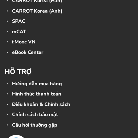
CARROT Korea (Hàn)
CARROT Korea (Anh)
SPAC
mCAT
i:Mooc VN
eBook Center
HỖ TRỢ
Hướng dẫn mua hàng
Hình thức thanh toán
Điều khoản & Chính sách
Chính sách bảo mật
Câu hỏi thường gặp