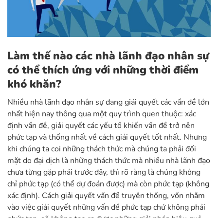
Làm thế nào các nhà lãnh đạo nhân sự
có thể thích ứng với những thời điểm
khó khăn?
Nhiều nhà lãnh đạo nhân sự đang giải quyết các vấn đề lớn
nhất hiện nay thông qua một quy trình quen thuộc: xác
định vấn đề, giải quyết các yếu tố khiến vấn đề trở nên
phức tạp và thống nhất về cách giải quyết tốt nhất. Nhưng
khi chúng ta coi những thách thức mà chúng ta phải đối
mặt do đại dịch là những thách thức mà nhiều nhà lãnh đạo
chưa từng gặp phải trước đây, thì rõ ràng là chúng không
chỉ phức tạp (có thể dự đoán được) mà còn phức tạp (không
xác định). Cách giải quyết vấn đề truyền thống, vốn nhằm
vào việc giải quyết những vấn đề phức tạp chứ không phải