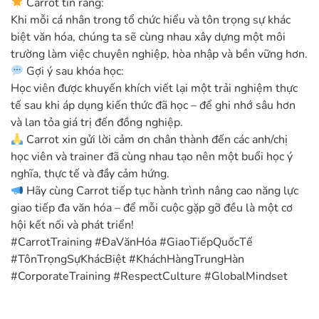
Carrot tin rằng:
Khi mỗi cá nhân trong tổ chức hiểu và tôn trọng sự khác
biệt văn hóa, chúng ta sẽ cùng nhau xây dựng một môi
trường làm việc chuyên nghiệp, hòa nhập và bền vững hơn.
Gợi ý sau khóa học:
Học viên được khuyến khích viết lại một trải nghiệm thực
tế sau khi áp dụng kiến thức đã học – để ghi nhớ sâu hơn
và lan tỏa giá trị đến đồng nghiệp.
Carrot xin gửi lời cảm ơn chân thành đến các anh/chị
học viên và trainer đã cùng nhau tạo nên một buổi học ý
nghĩa, thực tế và đầy cảm hứng.
Hãy cùng Carrot tiếp tục hành trình nâng cao năng lực
giao tiếp đa văn hóa – để mỗi cuộc gặp gỡ đều là một cơ
hội kết nối và phát triển!
#CarrotTraining #ĐaVănHóa #GiaoTiếpQuốcTế
#TônTrọngSựKhácBiệt #KháchHàngTrungHàn
#CorporateTraining #RespectCulture #GlobalMindset