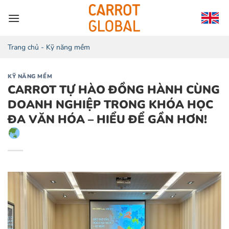
Chuyển
đến
nội
dung
Trang chủ
-
Kỹ năng mềm
KỸ NĂNG MỀM
CARROT TỰ HÀO ĐỒNG HÀNH CÙNG
DOANH NGHIỆP TRONG KHÓA HỌC
ĐA VĂN HÓA – HIỂU ĐỂ GẦN HƠN!